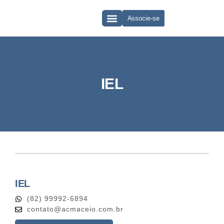
Associe-se
QUEM SOMOS
CLUBE DE VANTAGENS
IEL
IEL
(82) 99992-6894
contato@acmaceio.com.br